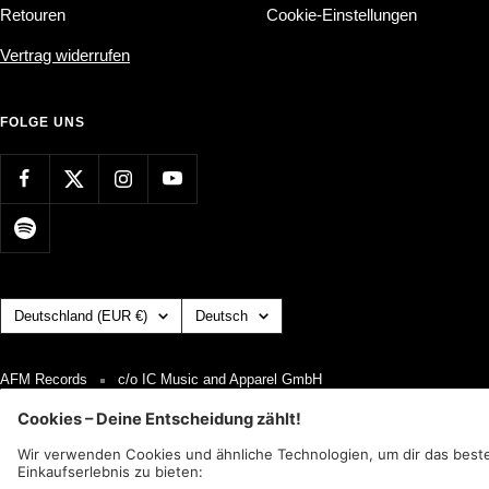
Retouren
Cookie-Einstellungen
Vertrag widerrufen
FOLGE UNS
Land/Region
Sprache
Deutschland (EUR €)
Deutsch
AFM Records
c/o IC Music and Apparel GmbH
Wir akzeptieren