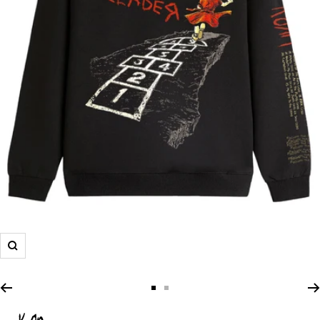
Zoom
Zur
Zur
Slide
Slide