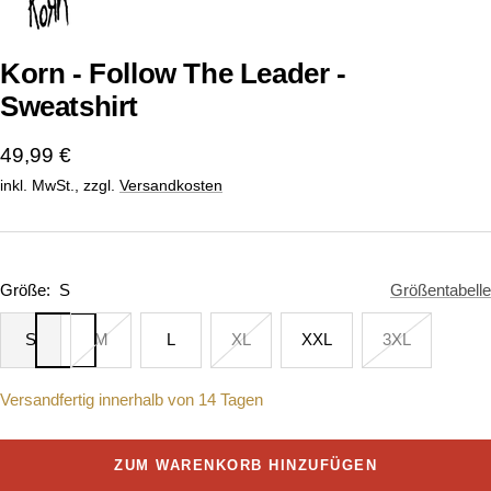
1
2
gehen
gehen
Korn - Follow The Leader -
Sweatshirt
Angebotspreis
49,99 €
inkl. MwSt., zzgl.
Versandkosten
Größe:
S
Größentabelle
S
M
L
XL
XXL
3XL
Versandfertig innerhalb von 14 Tagen
ZUM WARENKORB HINZUFÜGEN