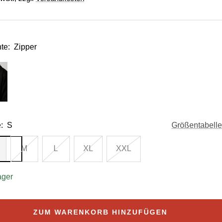
te:
Zipper
:
S
Größentabelle
M
L
XL
XXL
ager
ZUM WARENKORB HINZUFÜGEN