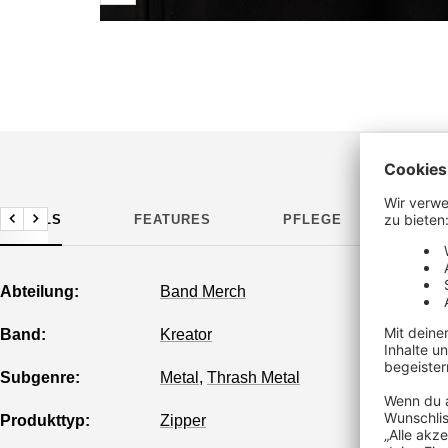
DETAILS
FEATURES
PFLEGE
HER
Zurück
Weiter
Abteilung:
Band Merch
Band:
Kreator
Subgenre:
Metal
,
Thrash Metal
Produkttyp:
Zipper