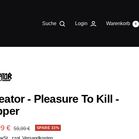
Suche
Login
Warenkorb
0
eator - Pleasure To Kill -
pper
ebotspreis
99 €
Regulärer
SPARE 33%
59,99 €
Preis
MwSt., zzgl.
Versandkosten