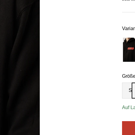
Varian
Größe
S
Auf L