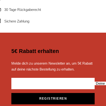
30 Tage Rückgaberecht
Sichere Zahlung
5€ Rabatt erhalten
Melde dich zu unserem Newsletter an, um 5€ Rabatt
auf deine nächste Bestellung zu erhalten.
Deine 
REGISTRIEREN