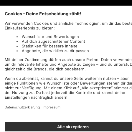
AFM Records
c/o IC Music and Apparel GmbH
Wir akzeptieren