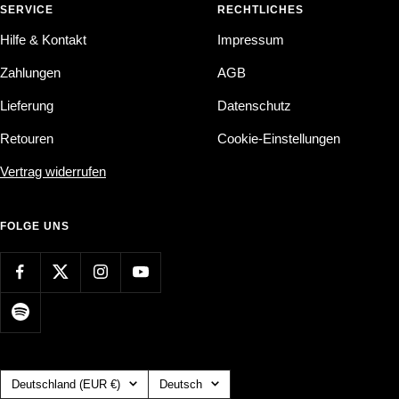
SERVICE
RECHTLICHES
Hilfe & Kontakt
Impressum
Zahlungen
AGB
Lieferung
Datenschutz
Retouren
Cookie-Einstellungen
Vertrag widerrufen
FOLGE UNS
Land/Region
Sprache
Deutschland (EUR €)
Deutsch