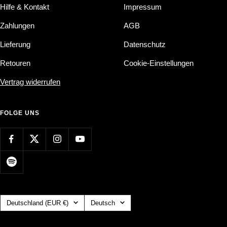
Hilfe & Kontakt
Impressum
Zahlungen
AGB
Lieferung
Datenschutz
Retouren
Cookie-Einstellungen
Vertrag widerrufen
FOLGE UNS
Land/Region
Sprache
Deutschland (EUR €)
Deutsch