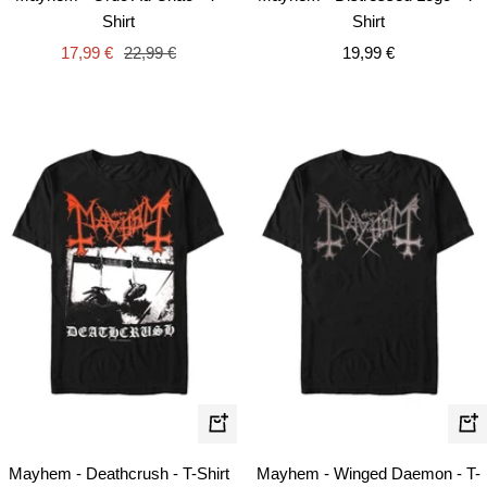
Shirt
Shirt
Angebotspreis
Regulärer
Angebotspreis
17,99 €
22,99 €
19,99 €
Preis
Schnellansicht
Schn
Mayhem - Deathcrush - T-Shirt
Mayhem - Winged Daemon - T-