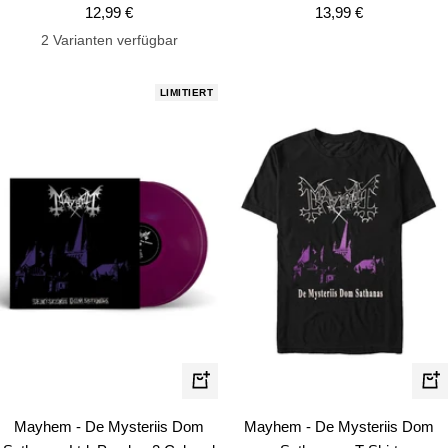
Angebotspreis
Angebotspreis
12,99 €
13,99 €
2 Varianten verfügbar
LIMITIERT
Schn
In
den
Mayhem - De Mysteriis Dom
Mayhem - De Mysteriis Dom
Warenkorb