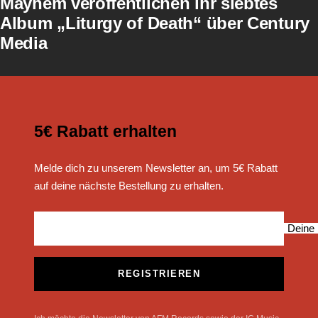
Mayhem veröffentlichen ihr siebtes
Album „Liturgy of Death“ über Century
Media
5€ Rabatt erhalten
Melde dich zu unserem Newsletter an, um 5€ Rabatt
auf deine nächste Bestellung zu erhalten.
Deine 
REGISTRIEREN