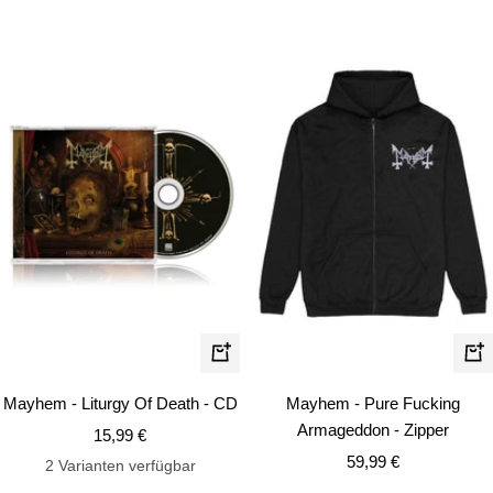
Schn
In
den
Mayhem - Liturgy Of Death - CD
Mayhem - Pure Fucking
Warenkorb
Armageddon - Zipper
Angebotspreis
15,99 €
Angebotspreis
59,99 €
2 Varianten verfügbar