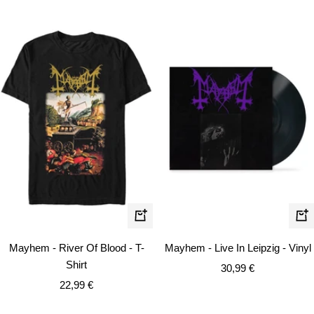
Schnellansicht
In
de
Mayhem - River Of Blood - T-
Mayhem - Live In Leipzig - Vinyl
Wa
Shirt
Angebotspreis
30,99 €
Angebotspreis
22,99 €