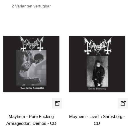
Preis
2 Varianten verfügbar
In
In
den
de
Mayhem - Pure Fucking
Mayhem - Live In Sarpsborg -
Warenkorb
Wa
Armageddon: Demos - CD
CD