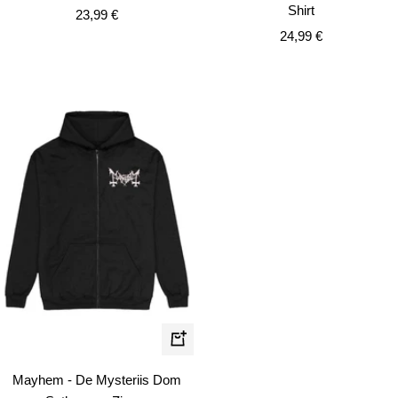
Shirt
Angebotspreis
23,99 €
Angebotspreis
24,99 €
Schnellansicht
Mayhem - De Mysteriis Dom