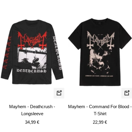
Schnellansicht
Schn
Mayhem - Deathcrush -
Mayhem - Command For Blood -
Longsleeve
T-Shirt
Angebotspreis
Angebotspreis
34,99 €
22,99 €