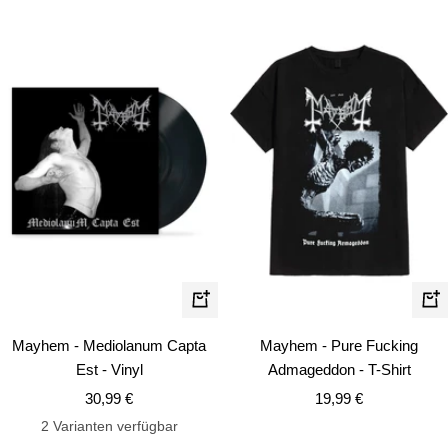
Schn
In
den
Mayhem - Mediolanum Capta
Mayhem - Pure Fucking
Warenkorb
Est - Vinyl
Admageddon - T-Shirt
Angebotspreis
Angebotspreis
30,99 €
19,99 €
2 Varianten verfügbar