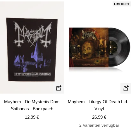
LIMITIERT
In
In
den
de
Mayhem - De Mysteriis Dom
Mayhem - Liturgy Of Death Ltd. -
Warenkorb
Wa
Sathanas - Backpatch
Vinyl
Angebotspreis
Angebotspreis
12,99 €
26,99 €
2 Varianten verfügbar