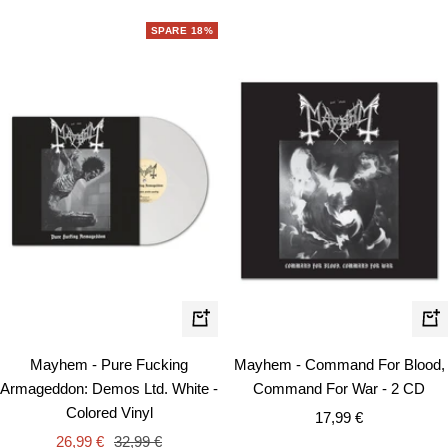
SPARE 18%
In
In
den
de
Mayhem - Pure Fucking
Mayhem - Command For Blood,
Warenkorb
Wa
Armageddon: Demos Ltd. White -
Command For War - 2 CD
Colored Vinyl
Angebotspreis
17,99 €
Angebotspreis
Regulärer
26,99 €
32,99 €