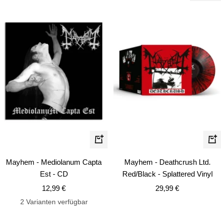
In
In
den
de
Mayhem - Mediolanum Capta
Mayhem - Deathcrush Ltd.
Warenkorb
Wa
Est - CD
Red/Black - Splattered Vinyl
Angebotspreis
Angebotspreis
12,99 €
29,99 €
2 Varianten verfügbar