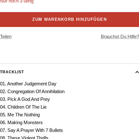
Nur noch 3 übrig
ZUM WARENKORB HINZUFÜGEN
Teilen
Brauchst Du Hilfe?
TRACKLIST
01. Another Judgement Day
02. Congregation Of Annihilation
03. Pick A God And Prey
04. Children Of The Lie
05. Me The Nothing
06. Making Monsters
07. Say A Prayer With 7 Bullets
08. These Violent Thrills