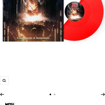
Zoom
Zur
Zur
Slide
Slide