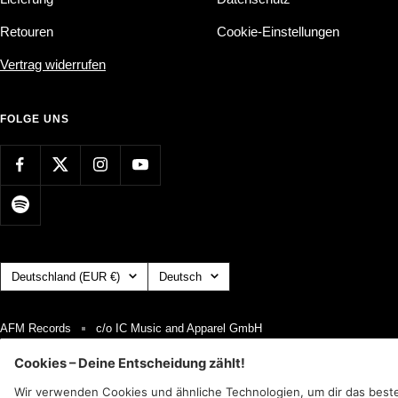
Retouren
Cookie-Einstellungen
Vertrag widerrufen
FOLGE UNS
Land/Region
Sprache
Deutschland (EUR €)
Deutsch
AFM Records
c/o IC Music and Apparel GmbH
Wir akzeptieren