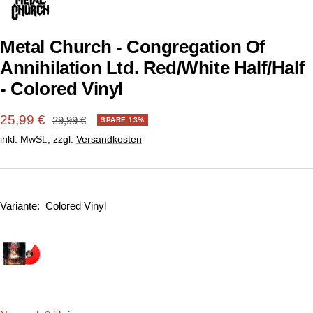
1
2
gehen
gehen
Metal Church - Congregation Of
Annihilation Ltd. Red/White Half/Half
- Colored Vinyl
Angebotspreis
25,99 €
Regulärer
29,99 €
SPARE 13%
Preis
inkl. MwSt., zzgl.
Versandkosten
Variante:
Colored Vinyl