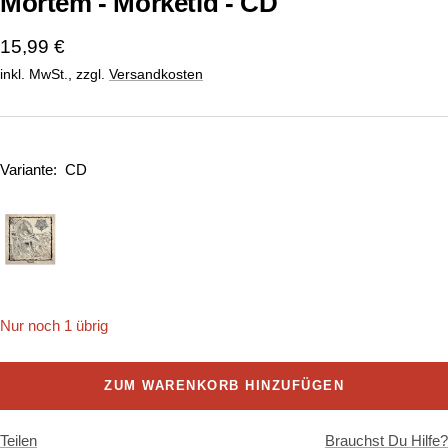
Mortem - Morketid - CD
Angebotspreis
15,99 €
inkl. MwSt., zzgl.
Versandkosten
Variante:
CD
Nur noch 1 übrig
ZUM WARENKORB HINZUFÜGEN
Teilen
Brauchst Du Hilfe?