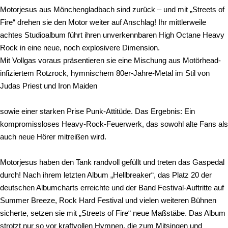
Motorjesus aus Mönchengladbach sind zurück – und mit „Streets of
Fire“ drehen sie den Motor weiter auf Anschlag! Ihr mittlerweile
achtes Studioalbum führt ihren unverkennbaren High Octane Heavy
Rock in eine neue, noch explosivere Dimension.
Mit Vollgas voraus präsentieren sie eine Mischung aus Motörhead-
infiziertem Rotzrock, hymnischem 80er-Jahre-Metal im Stil von
Judas Priest und Iron Maiden
sowie einer starken Prise Punk-Attitüde. Das Ergebnis: Ein
kompromissloses Heavy-Rock-Feuerwerk, das sowohl alte Fans als
auch neue Hörer mitreißen wird.
Motorjesus haben den Tank randvoll gefüllt und treten das Gaspedal
durch! Nach ihrem letzten Album „Hellbreaker“, das Platz 20 der
deutschen Albumcharts erreichte und der Band Festival-Auftritte auf
Summer Breeze, Rock Hard Festival und vielen weiteren Bühnen
sicherte, setzen sie mit „Streets of Fire“ neue Maßstäbe. Das Album
strotzt nur so vor kraftvollen Hymnen, die zum Mitsingen und