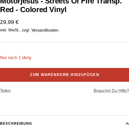
Motorjesus - Streets Of Fire Transp.
Red - Colored Vinyl
Angebotspreis
29,99 €
inkl. MwSt., zzgl.
Versandkosten
Nur noch 1 übrig
ZUM WARENKORB HINZUFÜGEN
Teilen
Brauchst Du Hilfe?
BESCHREIBUNG