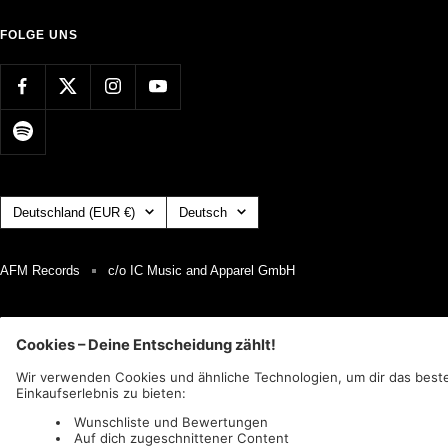
FOLGE UNS
Land/Region
Sprache
Deutschland (EUR €)
Deutsch
AFM Records
c/o IC Music and Apparel GmbH
Wir akzeptieren