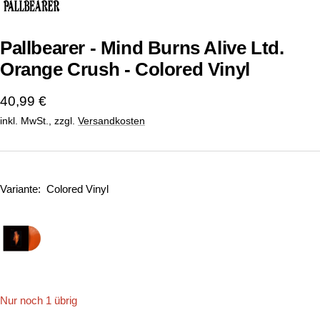
1
2
gehen
gehen
Pallbearer - Mind Burns Alive Ltd.
Orange Crush - Colored Vinyl
Angebotspreis
40,99 €
inkl. MwSt., zzgl.
Versandkosten
Variante:
Colored Vinyl
Nur noch 1 übrig