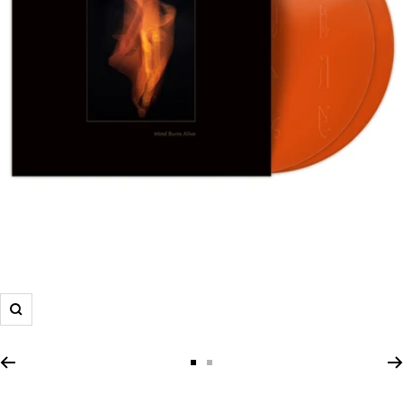
Zoom
Zur
Zur
Slide
Slide