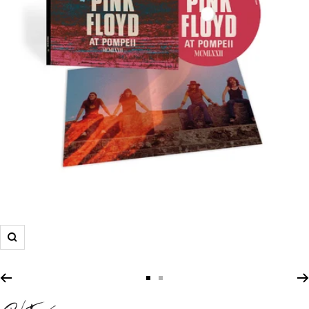
Zoom
Zur
Zur
Slide
Slide