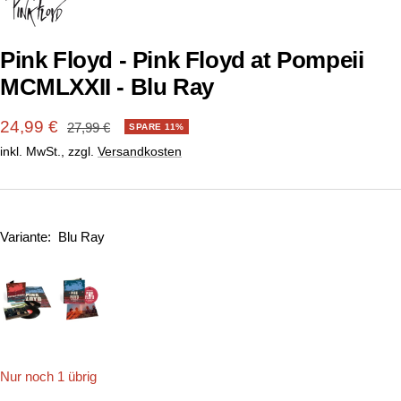
1
2
gehen
gehen
Pink Floyd - Pink Floyd at Pompeii
MCMLXXII - Blu Ray
Angebotspreis
24,99 €
Regulärer
27,99 €
SPARE 11%
Preis
inkl. MwSt., zzgl.
Versandkosten
Variante:
Blu Ray
Nur noch 1 übrig