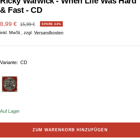
Ricky Warwick - When Life Was Hard
& Fast - CD
Angebotspreis
8,99 €
Regulärer
15,99 €
SPARE 44%
Preis
inkl. MwSt., zzgl.
Versandkosten
Variante:
CD
Auf Lager
ZUM WARENKORB HINZUFÜGEN