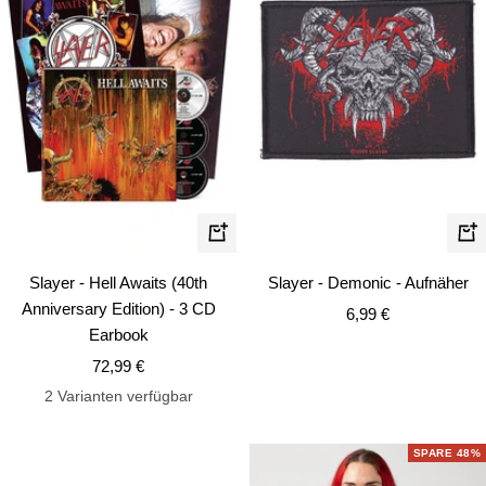
In
In
den
de
Slayer - Hell Awaits (40th
Slayer - Demonic - Aufnäher
Warenkorb
Wa
Anniversary Edition) - 3 CD
Angebotspreis
6,99 €
Earbook
Angebotspreis
72,99 €
2 Varianten verfügbar
SPARE 48%