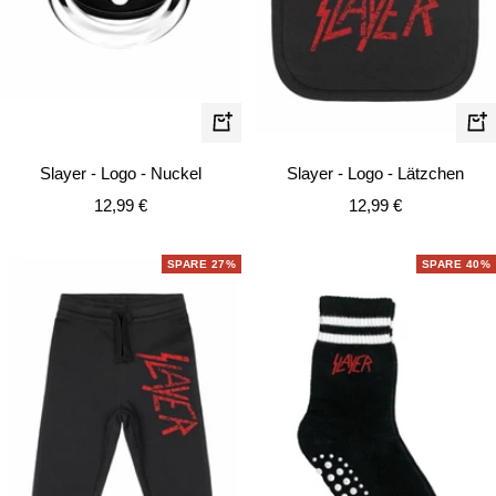
Schnellansicht
In
de
Slayer - Logo - Nuckel
Slayer - Logo - Lätzchen
Wa
Angebotspreis
Angebotspreis
12,99 €
12,99 €
SPARE 27%
SPARE 40%