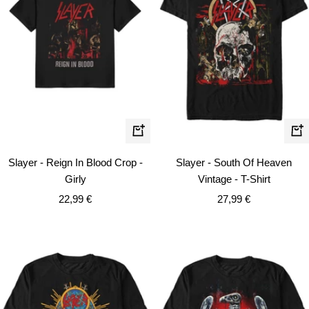
Schnellansicht
Schn
Slayer - Reign In Blood Crop -
Slayer - South Of Heaven
Girly
Vintage - T-Shirt
Angebotspreis
Angebotspreis
22,99 €
27,99 €