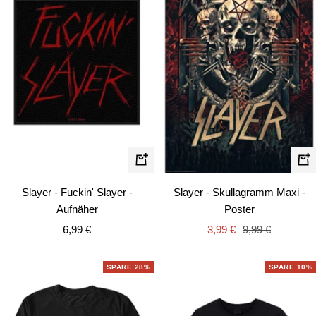
In
In
den
de
Slayer - Fuckin' Slayer -
Slayer - Skullagramm Maxi -
Warenkorb
Wa
Aufnäher
Poster
Angebotspreis
Angebotspreis
Regulärer
6,99 €
3,99 €
9,99 €
Preis
SPARE 28%
SPARE 10%