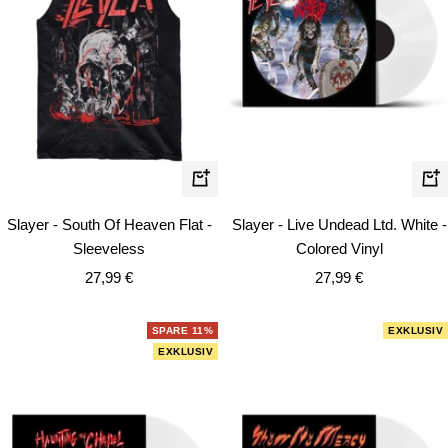
Schnellansicht
In
de
Slayer - South Of Heaven Flat -
Slayer - Live Undead Ltd. White -
Wa
Sleeveless
Colored Vinyl
Angebotspreis
Angebotspreis
27,99 €
27,99 €
SPARE 11%
EXKLUSIV
EXKLUSIV