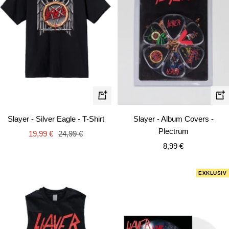
Schnellansicht
In
de
Slayer - Silver Eagle - T-Shirt
Slayer - Album Covers -
Wa
Plectrum
Angebotspreis
Regulärer
19,99 €
24,99 €
Angebotspreis
Preis
8,99 €
EXKLUSIV