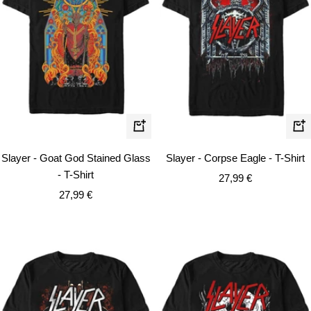
Schnellansicht
Schn
Slayer - Goat God Stained Glass
Slayer - Corpse Eagle - T-Shirt
- T-Shirt
Angebotspreis
27,99 €
Angebotspreis
27,99 €