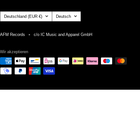
Land/Region
Sprache
Deutschland (EUR €)
Deutsch
AFM Records
c/o IC Music and Apparel GmbH
Wir akzeptieren