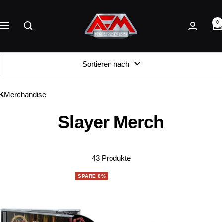
Direkt
AFM
zum
0
Records
Navigation
Inhalt
Sortieren nach
Merchandise
Slayer Merch
43 Produkte
SPARE 8%