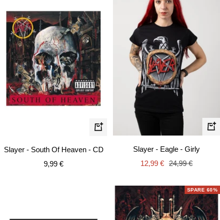
Schn
In
den
Slayer - Eagle - Girly
Slayer - South Of Heaven - CD
Warenkorb
Angebotspreis
Regulärer
Angebotspreis
12,99 €
24,99 €
9,99 €
Preis
SPARE 60%