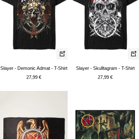
Schnellansicht
Schn
Slayer - Demonic Admat - T-Shirt
Slayer - Skulltagram - T-Shirt
Angebotspreis
Angebotspreis
27,99 €
27,99 €