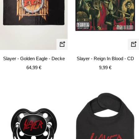
In
In
den
de
Slayer - Golden Eagle - Decke
Slayer - Reign In Blood - CD
Warenkorb
Wa
Angebotspreis
Angebotspreis
64,99 €
9,99 €