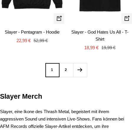
Schnellansicht
Schn
Slayer - Pentagram - Hoodie
Slayer - God Hates Us All - T-
Shirt
Angebotspreis
Regulärer
22,99 €
52,99 €
Angebotspreis
Regulärer
Preis
18,99 €
19,99 €
Preis
1
2
Slayer Merch
Slayer, eine Ikone des Thrash Metal, begeistert mit ihrem
aggressiven Sound und intensiven Live-Shows. Fans können bei
AFM Records offizielle Slayer-Artikel entdecken, um ihre