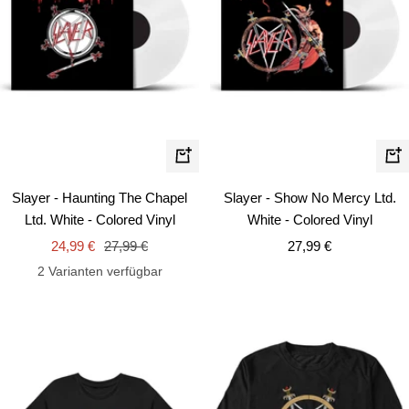
In
In
den
de
Slayer - Haunting The Chapel
Slayer - Show No Mercy Ltd.
Warenkorb
Wa
Ltd. White - Colored Vinyl
White - Colored Vinyl
Angebotspreis
Regulärer
Angebotspreis
24,99 €
27,99 €
27,99 €
Preis
2 Varianten verfügbar