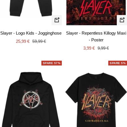
Schnellansicht
In
de
Slayer - Repentless Killogy Maxi
Slayer - Logo Kids - Jogginghose
Wa
- Poster
Angebotspreis
Regulärer
25,99 €
59,99 €
Angebotspreis
Regulärer
3,99 €
9,99 €
Preis
Preis
SPARE 57%
SPARE 5%