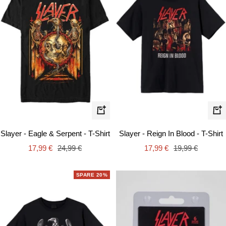
Schnellansicht
Schn
Slayer - Eagle & Serpent - T-Shirt
Slayer - Reign In Blood - T-Shirt
Angebotspreis
Regulärer
Angebotspreis
Regulärer
17,99 €
24,99 €
17,99 €
19,99 €
Preis
Preis
SPARE 20%