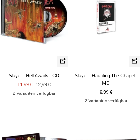
In
In
de
den
Slayer - Haunting The Chapel -
Slayer - Hell Awaits - CD
Wa
Warenkorb
MC
Angebotspreis
Regulärer
11,99 €
12,99 €
Angebotspreis
8,99 €
Preis
2 Varianten verfügbar
2 Varianten verfügbar