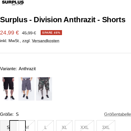
1
2
3
4
5
6
7
gehen
gehen
gehen
gehen
gehen
gehen
gehen
Surplus - Division Anthrazit - Shorts
Angebotspreis
24,99 €
Regulärer
45,99 €
SPARE 46%
Preis
inkl. MwSt., zzgl.
Versandkosten
Variante:
Anthrazit
Größe:
S
Größentabelle
S
M
L
XL
XXL
3XL