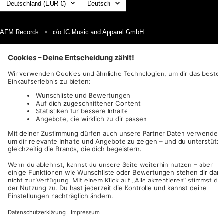
Land/Region
Sprache
Deutschland (EUR €)
Deutsch
AFM Records
c/o IC Music and Apparel GmbH
Wir akzeptieren