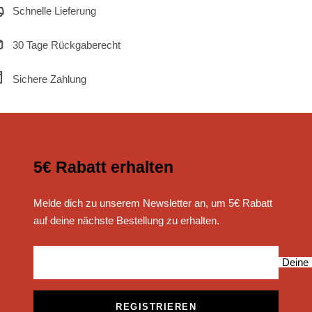
Schnelle Lieferung
30 Tage Rückgaberecht
Sichere Zahlung
5€ Rabatt erhalten
Melde dich zu unserem Newsletter an, um 5€ Rabatt
auf deine nächste Bestellung zu erhalten.
Deine 
REGISTRIEREN