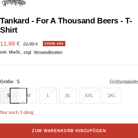
1
2
gehen
gehen
Tankard - For A Thousand Beers - T-
Shirt
Angebotspreis
11,99 €
Regulärer
22,99 €
SPARE 48%
Preis
inkl. MwSt., zzgl.
Versandkosten
Größe:
S
Größentabelle
S
M
L
XL
XXL
3XL
Nur noch 3 übrig
ZUM WARENKORB HINZUFÜGEN