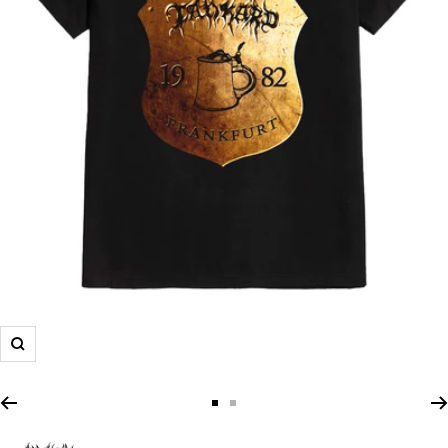
Zoom
Zur
Zur
Slide
Slide