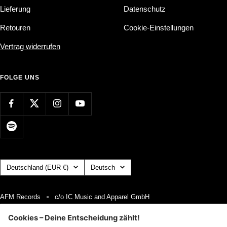
Lieferung
Datenschutz
Retouren
Cookie-Einstellungen
Vertrag widerrufen
FOLGE UNS
Land/Region
Sprache
Deutschland (EUR €)
Deutsch
AFM Records
c/o IC Music and Apparel GmbH
Wir akzeptieren