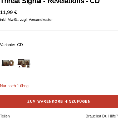
Threat Signal - Revelations - CD
Angebotspreis
11,99 €
inkl. MwSt., zzgl.
Versandkosten
Variante:
CD
Nur noch 1 übrig
ZUM WARENKORB HINZUFÜGEN
Teilen
Brauchst Du Hilfe?