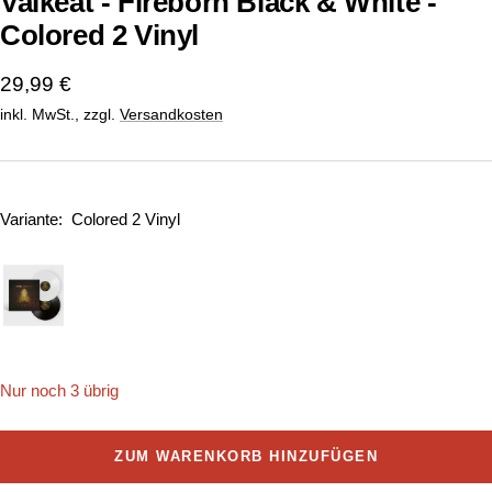
Valkeat - Fireborn Black & White -
Colored 2 Vinyl
Angebotspreis
29,99 €
inkl. MwSt., zzgl.
Versandkosten
Variante:
Colored 2 Vinyl
Nur noch 3 übrig
ZUM WARENKORB HINZUFÜGEN