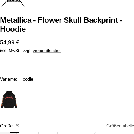
1
2
gehen
gehen
Metallica - Flower Skull Backprint -
Hoodie
Angebotspreis
54,99 €
inkl. MwSt., zzgl.
Versandkosten
Variante:
Hoodie
Größe:
S
Größentabelle