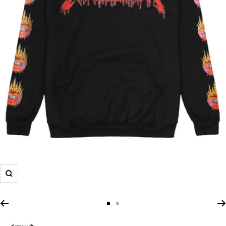
Zoom
Zur
Zur
Slide
Slide