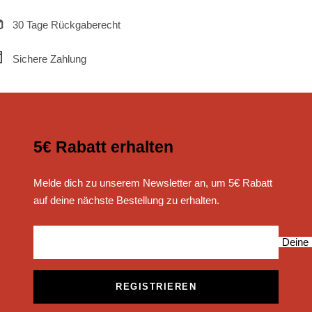
30 Tage Rückgaberecht
Sichere Zahlung
5€ Rabatt erhalten
Melde dich zu unserem Newsletter an, um 5€ Rabatt
auf deine nächste Bestellung zu erhalten.
Deine 
REGISTRIEREN