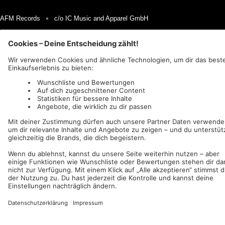
AFM Records
c/o IC Music and Apparel GmbH
Wir akzeptieren