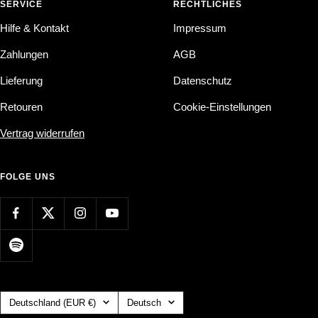
SERVICE
RECHTLICHES
Hilfe & Kontakt
Impressum
Zahlungen
AGB
Lieferung
Datenschutz
Retouren
Cookie-Einstellungen
Vertrag widerrufen
FOLGE UNS
Land/Region
Sprache
Deutschland (EUR €)
Deutsch