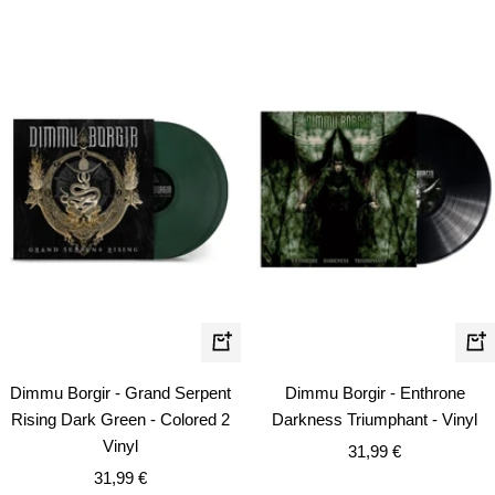
In
In
den
de
Dimmu Borgir - Grand Serpent
Dimmu Borgir - Enthrone
Warenkorb
Wa
Rising Dark Green - Colored 2
Darkness Triumphant - Vinyl
Vinyl
Angebotspreis
31,99 €
Angebotspreis
31,99 €