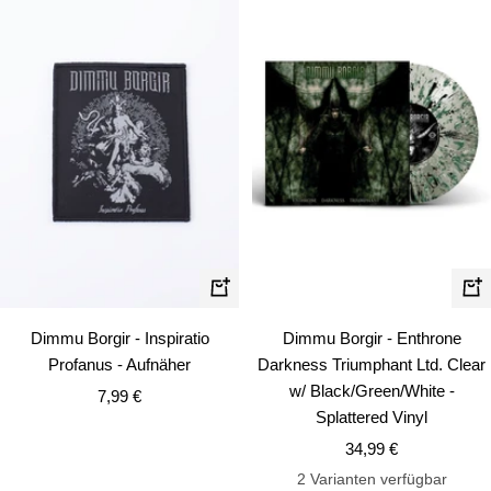
In
In
den
de
Dimmu Borgir - Inspiratio
Dimmu Borgir - Enthrone
Warenkorb
Wa
Profanus - Aufnäher
Darkness Triumphant Ltd. Clear
w/ Black/Green/White -
Angebotspreis
7,99 €
Splattered Vinyl
Angebotspreis
34,99 €
2 Varianten verfügbar