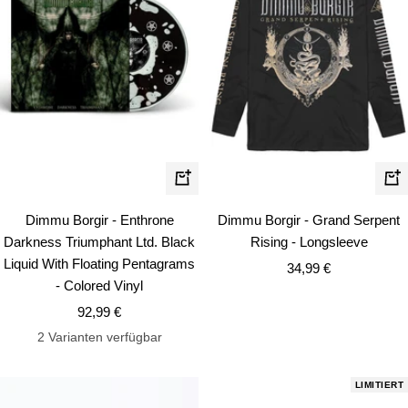
Schn
In
den
Dimmu Borgir - Enthrone
Dimmu Borgir - Grand Serpent
Warenkorb
Darkness Triumphant Ltd. Black
Rising - Longsleeve
Liquid With Floating Pentagrams
Angebotspreis
34,99 €
- Colored Vinyl
Angebotspreis
92,99 €
2 Varianten verfügbar
LIMITIERT