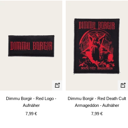
In
In
den
de
Dimmu Borgir - Red Logo -
Dimmu Borgir - Red Death Cult
Warenkorb
Wa
Aufnäher
Armageddon - Aufnäher
Angebotspreis
Angebotspreis
7,99 €
7,99 €