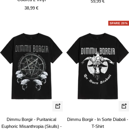
Angebotspreis
59,99 €
Angebotspreis
38,99 €
SPARE 20%
Schnellansicht
Schn
Dimmu Borgir - Puritanical
Dimmu Borgir - In Sorte Diaboli -
Euphoric Misanthropia (Skulls) -
T-Shirt