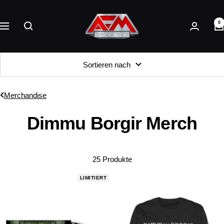
Direkt
AFM
zum
0
Records
Navigation
Inhalt
Sortieren nach
Merchandise
Dimmu Borgir Merch
25 Produkte
LIMITIERT