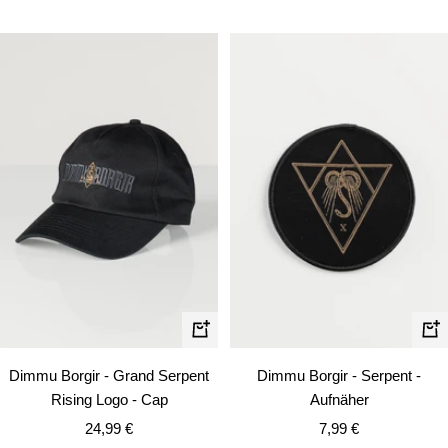
In
In
den
de
Dimmu Borgir - Grand Serpent
Dimmu Borgir - Serpent -
Warenkorb
Wa
Rising Logo - Cap
Aufnäher
Angebotspreis
Angebotspreis
24,99 €
7,99 €