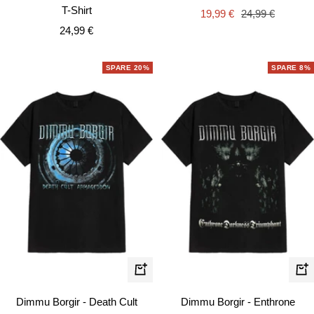
T-Shirt
Angebotspreis
Regulärer
19,99 €
24,99 €
Angebotspreis
24,99 €
Preis
SPARE 20%
SPARE 8%
Schnellansicht
Schn
Dimmu Borgir - Death Cult
Dimmu Borgir - Enthrone