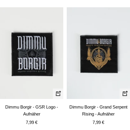
In
In
den
de
Dimmu Borgir - GSR Logo -
Dimmu Borgir - Grand Serpent
Warenkorb
Wa
Aufnäher
Rising - Aufnäher
Angebotspreis
Angebotspreis
7,99 €
7,99 €