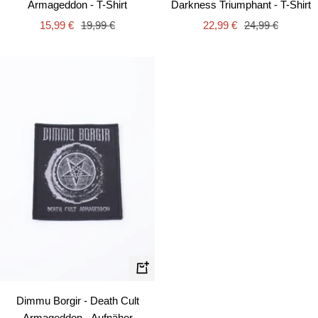
Armageddon - T-Shirt
Darkness Triumphant - T-Shirt
Angebotspreis
Regulärer
Angebotspreis
Regulärer
15,99 €
19,99 €
22,99 €
24,99 €
Preis
Preis
In
den
Dimmu Borgir - Death Cult
Warenkorb
Armageddon - Aufnäher