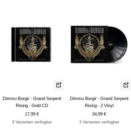
In
In
den
de
Dimmu Borgir - Grand Serpent
Dimmu Borgir - Grand Serpent
Warenkorb
Wa
Rising - Gold CD
Rising - 2 Vinyl
Angebotspreis
Angebotspreis
17,99 €
34,99 €
3 Varianten verfügbar
3 Varianten verfügbar