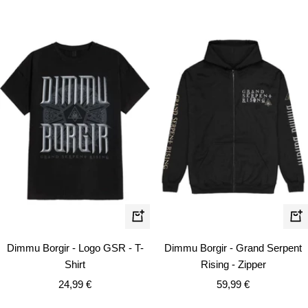
Schnellansicht
Schn
Dimmu Borgir - Logo GSR - T-
Dimmu Borgir - Grand Serpent
Shirt
Rising - Zipper
Angebotspreis
Angebotspreis
24,99 €
59,99 €