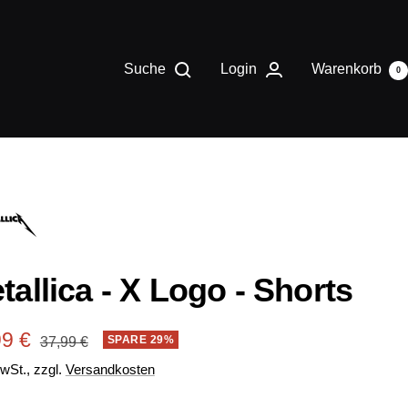
Suche
Login
Warenkorb
0
tallica - X Logo - Shorts
ebotspreis
99 €
Regulärer
SPARE 29%
37,99 €
Preis
MwSt., zzgl.
Versandkosten