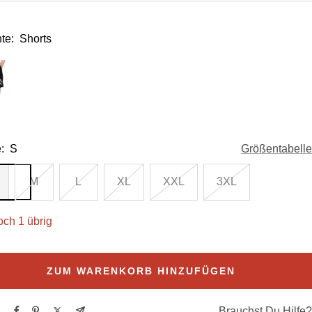
te:
Shorts
:
S
Größentabelle
M
L
XL
XXL
3XL
och 1 übrig
ZUM WARENKORB HINZUFÜGEN
Brauchst Du Hilfe?