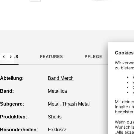
DETAILS
FEATURES
PFLEGE
HER
Zurück
Weiter
Abteilung:
Band Merch
Band:
Metallica
Subgenre:
Metal
,
Thrash Metal
Produkttyp:
Shorts
Besonderheiten:
Exklusiv