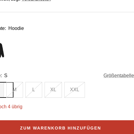
te:
Hoodie
:
S
Größentabelle
M
L
XL
XXL
och 4 übrig
ZUM WARENKORB HINZUFÜGEN