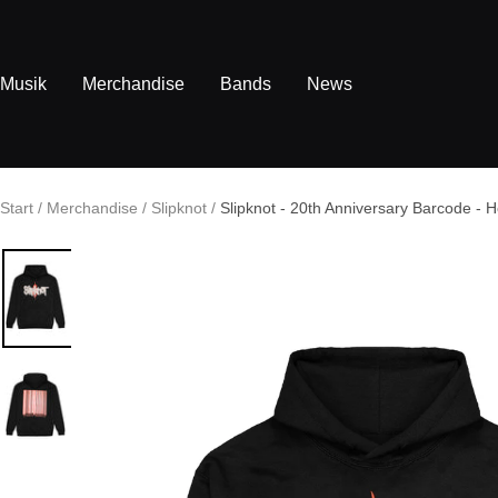
Direkt
zum
Inhalt
Musik
Merchandise
Bands
News
Start
Merchandise
Slipknot
Slipknot - 20th Anniversary Barcode - 