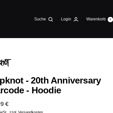
Suche
Login
Warenkorb
0
ipknot - 20th Anniversary
rcode - Hoodie
ebotspreis
99 €
MwSt., zzgl.
Versandkosten