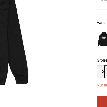
Varian
Größe
S
Nur n