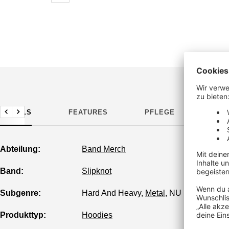
DETAILS
FEATURES
PFLEGE
HER
Zurück
Weiter
Abteilung:
Band Merch
Band:
Slipknot
Subgenre:
Hard And Heavy
,
Metal
,
NU Metal
Produkttyp:
Hoodies