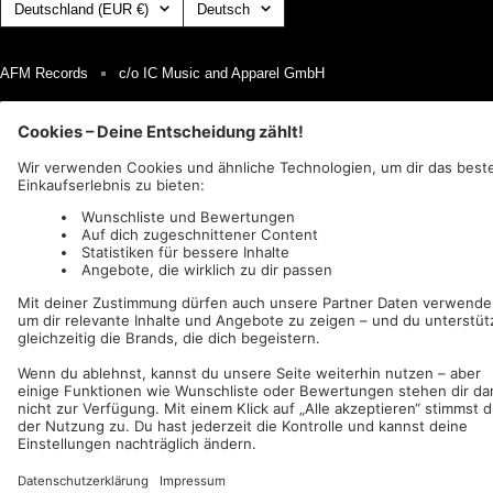
Land/Region
Sprache
Deutschland (EUR €)
Deutsch
AFM Records
c/o IC Music and Apparel GmbH
Wir akzeptieren