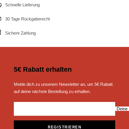
Schnelle Lieferung
30 Tage Rückgaberecht
Sichere Zahlung
5€ Rabatt erhalten
Melde dich zu unserem Newsletter an, um 5€ Rabatt
auf deine nächste Bestellung zu erhalten.
Deine 
REGISTRIEREN