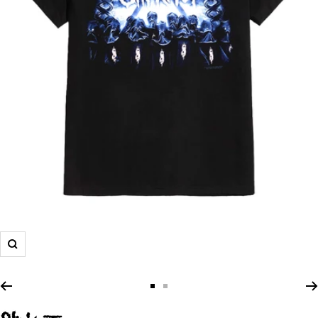
Zoom
Zur
Zur
Slide
Slide