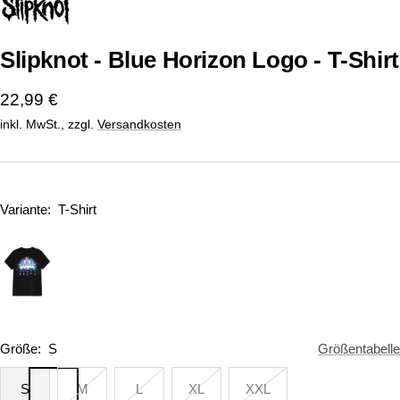
1
2
gehen
gehen
Slipknot - Blue Horizon Logo - T-Shirt
Angebotspreis
22,99 €
inkl. MwSt., zzgl.
Versandkosten
Variante:
T-Shirt
Größe:
S
Größentabelle
S
M
L
XL
XXL