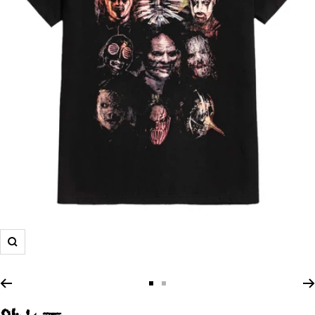
Zoom
Zur
Zur
Slide
Slide