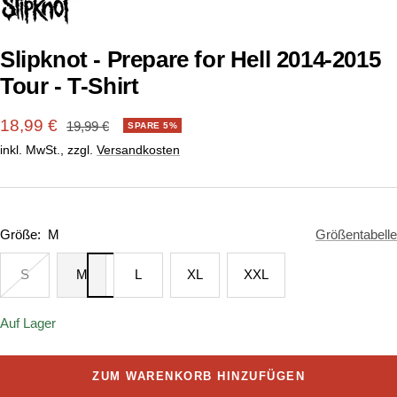
1
2
gehen
gehen
Slipknot - Prepare for Hell 2014-2015
Tour - T-Shirt
Angebotspreis
18,99 €
Regulärer
19,99 €
SPARE 5%
Preis
inkl. MwSt., zzgl.
Versandkosten
Größe:
M
Größentabelle
S
M
L
XL
XXL
Auf Lager
ZUM WARENKORB HINZUFÜGEN