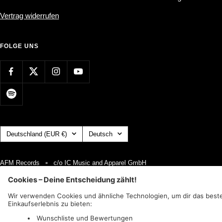
Vertrag widerrufen
FOLGE UNS
Land/Region
Sprache
Deutschland (EUR €)
Deutsch
AFM Records
c/o IC Music and Apparel GmbH
Wir akzeptieren