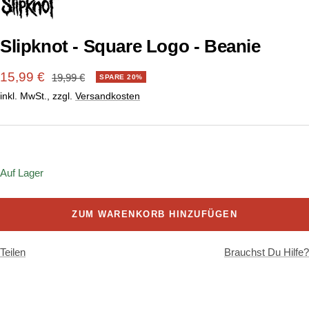
1
2
3
4
gehen
gehen
gehen
gehen
Slipknot - Square Logo - Beanie
Angebotspreis
15,99 €
Regulärer
19,99 €
SPARE 20%
Preis
inkl. MwSt., zzgl.
Versandkosten
Onesize
Auf Lager
ZUM WARENKORB HINZUFÜGEN
Teilen
Brauchst Du Hilfe?