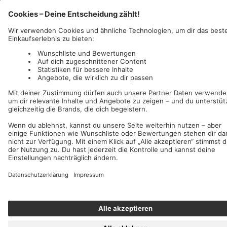
AFM Records
c/o IC Music and Apparel GmbH
Wir akzeptieren