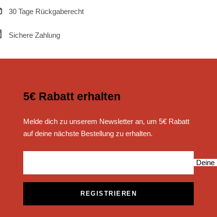
30 Tage Rückgaberecht
Sichere Zahlung
5€ Rabatt erhalten
Melde dich zu unserem Newsletter an, um 5€ Rabatt
auf deine nächste Bestellung zu erhalten.
Deine 
REGISTRIEREN