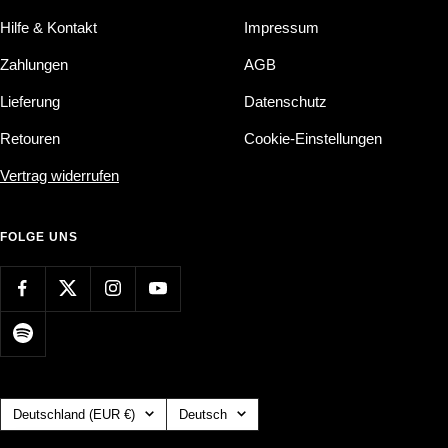
Hilfe & Kontakt
Impressum
Zahlungen
AGB
Lieferung
Datenschutz
Retouren
Cookie-Einstellungen
Vertrag widerrufen
FOLGE UNS
Land/Region
Sprache
Deutschland (EUR €)
Deutsch