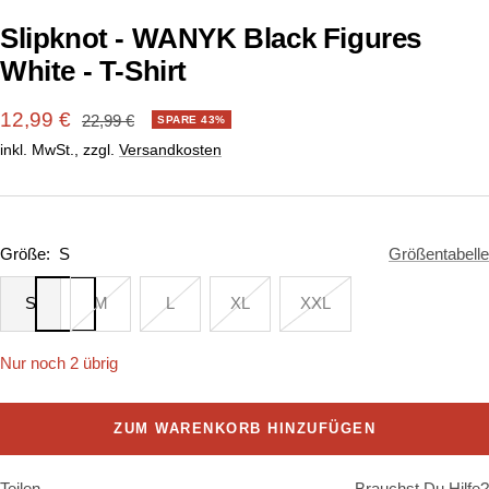
Slipknot - WANYK Black Figures
White - T-Shirt
Angebotspreis
12,99 €
Regulärer
22,99 €
SPARE 43%
Preis
inkl. MwSt., zzgl.
Versandkosten
Größe:
S
Größentabelle
S
M
L
XL
XXL
Nur noch 2 übrig
ZUM WARENKORB HINZUFÜGEN
Teilen
Brauchst Du Hilfe?