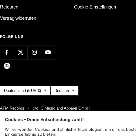
Retouren
Cookie-Einstellungen
Vertrag widerrufen
FOLGE UNS
Land/Region
Sprache
Deutschland (EUR €)
Deutsch
AFM Records
c/o IC Music and Apparel GmbH
Wir akzeptieren