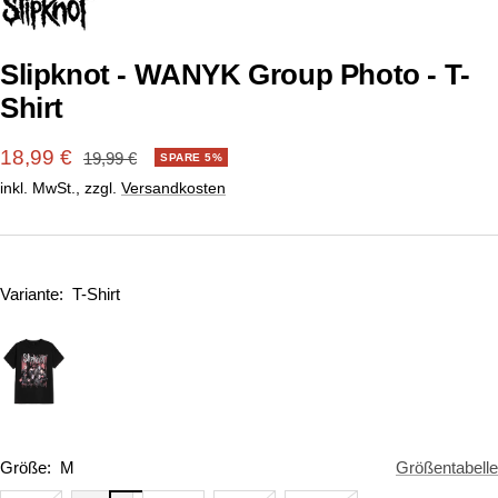
1
2
gehen
gehen
Slipknot - WANYK Group Photo - T-
Shirt
Angebotspreis
18,99 €
Regulärer
19,99 €
SPARE 5%
Preis
inkl. MwSt., zzgl.
Versandkosten
Variante:
T-Shirt
Größe:
M
Größentabelle