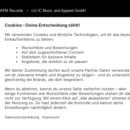
AFM Records
c/o IC Music and Apparel GmbH
Wir akzeptieren