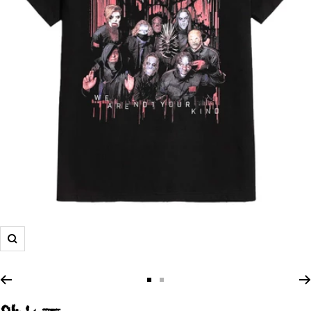
Zoom
Zur
Zur
Slide
Slide