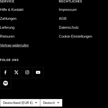
SERVICE
RECHTLICHES
Hilfe & Kontakt
Impressum
Zahlungen
AGB
Lieferung
Datenschutz
Retouren
Cookie-Einstellungen
Vertrag widerrufen
FOLGE UNS
Land/Region
Sprache
Deutschland (EUR €)
Deutsch