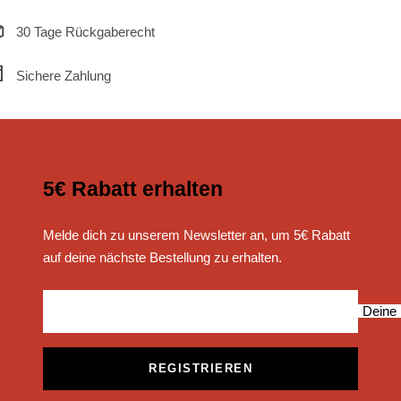
30 Tage Rückgaberecht
Sichere Zahlung
5€ Rabatt erhalten
Melde dich zu unserem Newsletter an, um 5€ Rabatt
auf deine nächste Bestellung zu erhalten.
Deine 
REGISTRIEREN