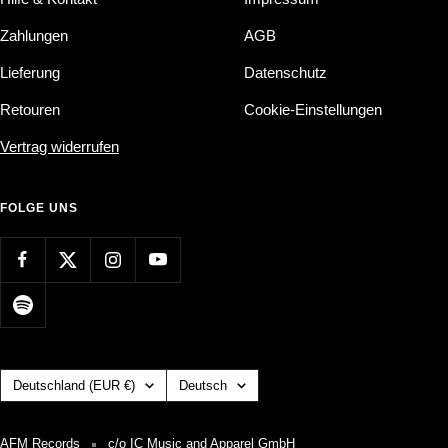
Zahlungen
AGB
Lieferung
Datenschutz
Retouren
Cookie-Einstellungen
Vertrag widerrufen
FOLGE UNS
Land/Region
Sprache
Deutschland (EUR €)
Deutsch
AFM Records
c/o IC Music and Apparel GmbH