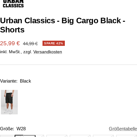
1
2
3
4
5
6
7
8
9
10
11
12
gehen
gehen
gehen
gehen
gehen
gehen
gehen
gehen
gehen
gehen
gehen
gehen
Urban Classics - Big Cargo Black -
Shorts
Angebotspreis
25,99 €
Regulärer
44,99 €
SPARE 42%
Preis
inkl. MwSt., zzgl.
Versandkosten
Variante:
Black
Größe:
W28
Größentabelle