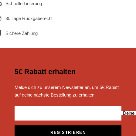
Schnelle Lieferung
30 Tage Rückgaberecht
Sichere Zahlung
5€ Rabatt erhalten
Melde dich zu unserem Newsletter an, um 5€ Rabatt
auf deine nächste Bestellung zu erhalten.
Deine 
REGISTRIEREN