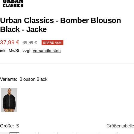
1
2
3
4
5
6
7
8
9
10
gehen
gehen
gehen
gehen
gehen
gehen
gehen
gehen
gehen
gehen
Urban Classics - Bomber Blouson
Black - Jacke
Angebotspreis
37,99 €
Regulärer
69,99 €
SPARE 46%
Preis
inkl. MwSt., zzgl.
Versandkosten
Variante:
Blouson Black
Größe:
S
Größentabelle