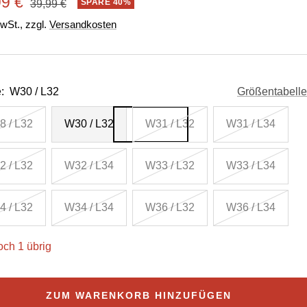
ebotspreis
99 €
Regulärer
SPARE 40%
39,99 €
Preis
MwSt., zzgl.
Versandkosten
:
W30 / L32
Größentabelle
 / L32
W30 / L32
W31 / L32
W31 / L34
 / L32
W32 / L34
W33 / L32
W33 / L34
 / L32
W34 / L34
W36 / L32
W36 / L34
och 1 übrig
ZUM WARENKORB HINZUFÜGEN