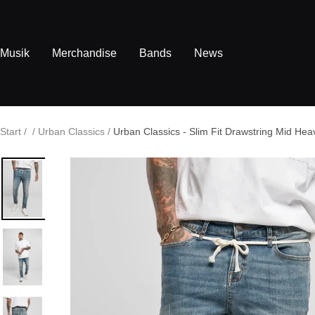
Direkt
zum
Inhalt
Musik
Merchandise
Bands
News
Start
Urban Classics
Urban Classics - Slim Fit Drawstring Mid He