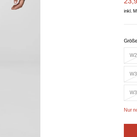
Ang
23,
inkl. 
Größe
W28
W32
W34
Nur n