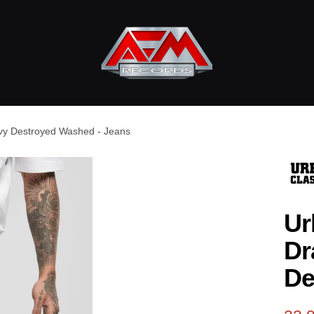
AFM
Records
avy Destroyed Washed - Jeans
Ur
Dr
De